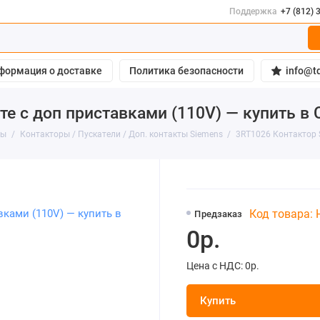
Поддержка
+7 (812) 
формация о доставке
Политика безопасности
info@td
е с доп приставками (110V) — купить в 
ты
Контакторы / Пускатели / Доп. контакты Siemens
3RT1026 Контактор 
Код товара:
Предзаказ
0р.
Цена с НДС: 0р.
Купить