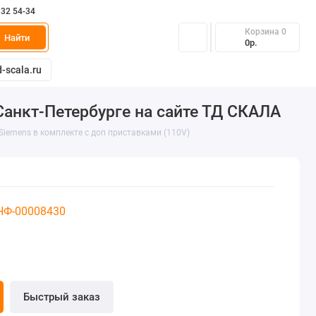
332 54-34
Корзина
0
Найти
0р.
-scala.ru
Санкт-Петербурге на сайте ТД СКАЛА
Siemens в комплекте с доп приставками (110V)
 НФ-00008430
Быстрый заказ