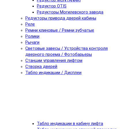
Редуктор MONTANARI
Редуктор OTIS
Редукторы Могилевского завода
Редукторы привода дверей кабины
Реле
Ремни клиновые / Ремни зубчатые
Ролики
Рычаги
Световые завесы / Устройства контроля
дверного проема / Фотобарьеры
Станции управления лифтом
Створка дверей
Табло индикации / Дисплеи
Табло индикации в кабину лифта