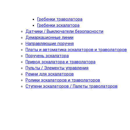
Гребенки траволатора
Гребенки эскалатора
Датчики / Выключатели безопасности
Демаркационные линии
Направляющие поручня
Платы и автоматика эскалаторов и траволаторов
Поручень эскалатора
Привод эскалатора и траволатора
Пульты / Элементы управления
Ремни для эскалаторов
Ролики эскалаторов и траволаторов
Ступени эскалаторов / Палеты траволаторов