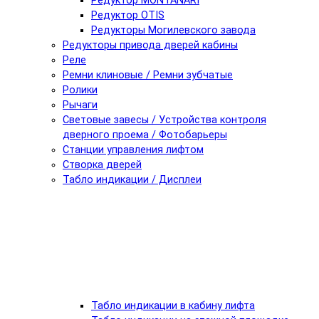
Редуктор MONTANARI
Редуктор OTIS
Редукторы Могилевского завода
Редукторы привода дверей кабины
Реле
Ремни клиновые / Ремни зубчатые
Ролики
Рычаги
Световые завесы / Устройства контроля
дверного проема / Фотобарьеры
Станции управления лифтом
Створка дверей
Табло индикации / Дисплеи
Табло индикации в кабину лифта