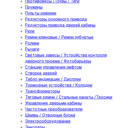
Противовесы / Грузы / Тяги
Пружины
Пульты ревизии
Редукторы основного привода
Редукторы привода дверей кабины
Реле
Ремни клиновые / Ремни зубчатые
Ролики
Рычаги
Световые завесы / Устройства контроля
дверного проема / Фотобарьеры
Станции управления лифтом
Створка дверей
Табло индикации / Дисплеи
Тормозные устройства / Колодки
Трансформаторы
Тяговые ремни / Стальные канаты /Тросики
Управление дверьми кабины
Частотные преобразователи
Шкивы / Отводные блоки
Электрооборудование
Энкодеры