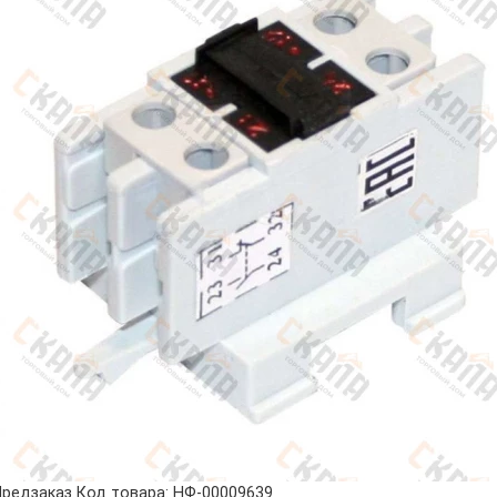
Предзаказ
Код товара: НФ-00009639