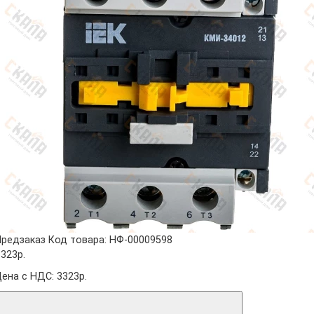
Предзаказ
Код товара: НФ-00009598
3323р.
Цена с НДС: 3323р.