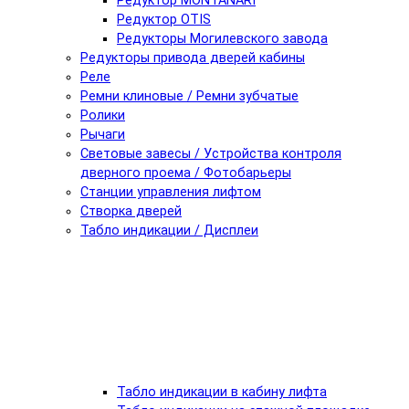
Редуктор MONTANARI
Редуктор OTIS
Редукторы Могилевского завода
Редукторы привода дверей кабины
Реле
Ремни клиновые / Ремни зубчатые
Ролики
Рычаги
Световые завесы / Устройства контроля
дверного проема / Фотобарьеры
Станции управления лифтом
Створка дверей
Табло индикации / Дисплеи
Табло индикации в кабину лифта