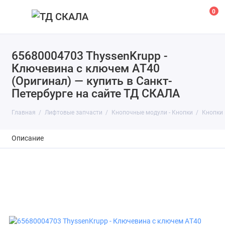
0
65680004703 ThyssenKrupp -
Ключевина с ключем AТ40
(Оригинал) — купить в Санкт-
Петербурге на сайте ТД СКАЛА
Главная
Лифтовые запчасти
Кнопочные модули - Кнопки
Кнопки 
Описание