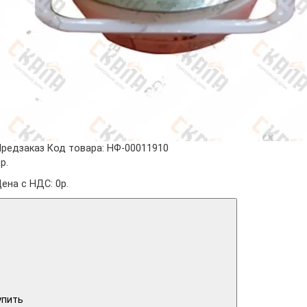
Предзаказ
Код товара: НФ-00011910
р.
Цена с НДС: 0р.
упить