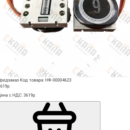
Предзаказ
Код товара: НФ-00004623
3619р.
Цена с НДС: 3619р.