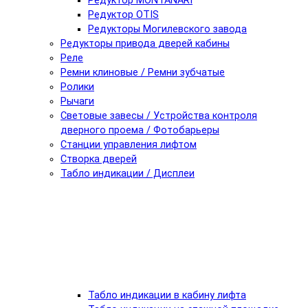
Редуктор MONTANARI
Редуктор OTIS
Редукторы Могилевского завода
Редукторы привода дверей кабины
Реле
Ремни клиновые / Ремни зубчатые
Ролики
Рычаги
Световые завесы / Устройства контроля
дверного проема / Фотобарьеры
Станции управления лифтом
Створка дверей
Табло индикации / Дисплеи
Табло индикации в кабину лифта