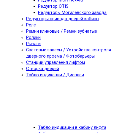
Редуктор MONTANARI
Редуктор OTIS
Редукторы Могилевского завода
Редукторы привода дверей кабины
Реле
Ремни клиновые / Ремни зубчатые
Ролики
Рычаги
Световые завесы / Устройства контроля
дверного проема / Фотобарьеры
Станции управления лифтом
Створка дверей
Табло индикации / Дисплеи
Табло индикации в кабину лифта