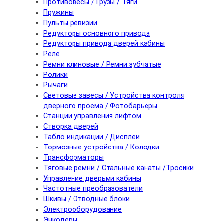
Противовесы / Грузы / Тяги
Пружины
Пульты ревизии
Редукторы основного привода
Редукторы привода дверей кабины
Реле
Ремни клиновые / Ремни зубчатые
Ролики
Рычаги
Световые завесы / Устройства контроля
дверного проема / Фотобарьеры
Станции управления лифтом
Створка дверей
Табло индикации / Дисплеи
Тормозные устройства / Колодки
Трансформаторы
Тяговые ремни / Стальные канаты /Тросики
Управление дверьми кабины
Частотные преобразователи
Шкивы / Отводные блоки
Электрооборудование
Энкодеры