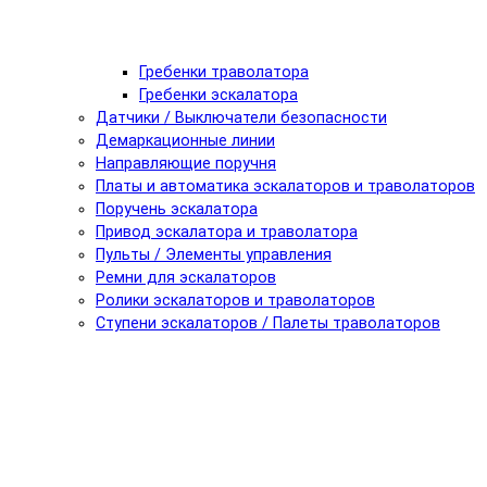
Гребенки траволатора
Гребенки эскалатора
Датчики / Выключатели безопасности
Демаркационные линии
Направляющие поручня
Платы и автоматика эскалаторов и траволаторов
Поручень эскалатора
Привод эскалатора и траволатора
Пульты / Элементы управления
Ремни для эскалаторов
Ролики эскалаторов и траволаторов
Ступени эскалаторов / Палеты траволаторов