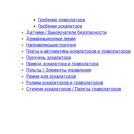
Гребенки траволатора
Гребенки эскалатора
Датчики / Выключатели безопасности
Демаркационные линии
Направляющие поручня
Платы и автоматика эскалаторов и траволаторов
Поручень эскалатора
Привод эскалатора и траволатора
Пульты / Элементы управления
Ремни для эскалаторов
Ролики эскалаторов и траволаторов
Ступени эскалаторов / Палеты траволаторов