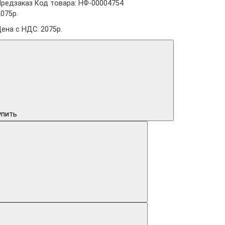
Предзаказ
Код товара: НФ-00004754
2075р.
Цена с НДС: 2075р.
упить