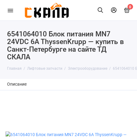
0
6541064010 Блок питания MN7
24VDC 6A ThyssenKrupp — купить в
Санкт-Петербурге на сайте ТД
СКАЛА
Главная
Лифтовые запчасти
Электрооборудование
6541064010 Б
Описание