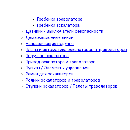
Гребенки траволатора
Гребенки эскалатора
Датчики / Выключатели безопасности
Демаркационные линии
Направляющие поручня
Платы и автоматика эскалаторов и траволаторов
Поручень эскалатора
Привод эскалатора и траволатора
Пульты / Элементы управления
Ремни для эскалаторов
Ролики эскалаторов и траволаторов
Ступени эскалаторов / Палеты траволаторов