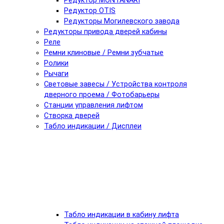
Редуктор MONTANARI
Редуктор OTIS
Редукторы Могилевского завода
Редукторы привода дверей кабины
Реле
Ремни клиновые / Ремни зубчатые
Ролики
Рычаги
Световые завесы / Устройства контроля
дверного проема / Фотобарьеры
Станции управления лифтом
Створка дверей
Табло индикации / Дисплеи
Табло индикации в кабину лифта